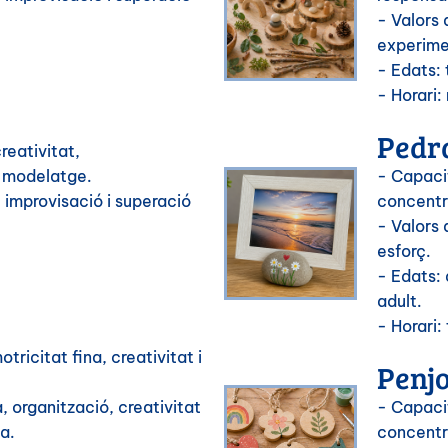
- Valors 
experime
- Edats: 
- Horari:
Pedra
reativitat,
i modelatge.
- Capacit
 improvisació i superació
concentra
- Valors 
esforç.
- Edats:
adult.
- Horari: 
ricitat fina, creativitat i
Penjo
 organització, creativitat
- Capacit
a.
concentra