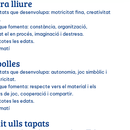
ra lliure
ats que desenvolupa: motricitat fina, creativitat
.
 que fomenta: constància, organització,
at el en procés, imaginació i destresa.
totes les edats.
 matí
olles
tats que desenvolupa: autonomia, joc simbòlic i
icitat.
que fomenta: respecte vers el material i els
 de joc, cooperació i compartir.
totes les edats.
 matí
it ulls tapats