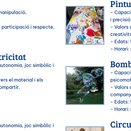
Pintu
manipulació,
- Capacit
i precisió
 participació i respecte.
- Valors
creativit
- Edats: 
- Horari:
ricitat
Bomb
utonomia, joc simbòlic i
- Capaci
rs el material i els
psicomotr
ompartir.
- Valors 
companys
- Edats: 
- Horari:
Circu
utonomia, joc simbòlic i