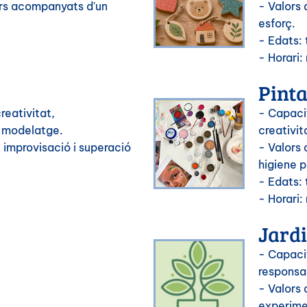
ors acompanyats d'un
- Valors 
esforç.
- Edats: 
- Horari:
Pinta
reativitat,
- Capaci
i modelatge.
creativit
 improvisació i superació
- Valors 
higiene p
- Edats: 
- Horari:
Jard
- Capaci
responsab
- Valors 
experime