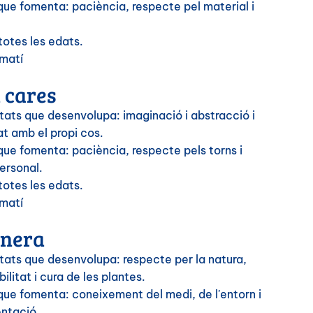
que fomenta: paciència, respecte pel material i
totes les edats.
 matí
 cares
tats que desenvolupa: imaginació i abstracció i
at amb el propi cos.
que fomenta: paciència, respecte pels torns i
ersonal.
totes les edats.
 matí
inera
tats que desenvolupa: respecte per la natura,
ilitat i cura de les plantes.
que fomenta: coneixement del medi, de l'entorn i
ntació.