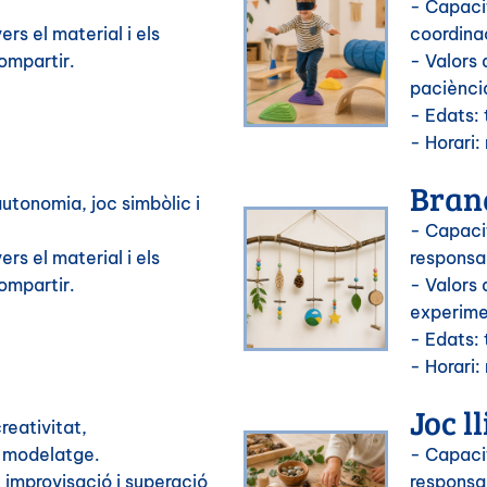
- Capaci
rs el material i els
coordina
ompartir.
- Valors
paciènci
- Edats: 
- Horari:
Bran
utonomia, joc simbòlic i
- Capaci
rs el material i els
responsab
ompartir.
- Valors 
experime
- Edats: 
- Horari:
Joc l
reativitat,
i modelatge.
- Capaci
 improvisació i superació
responsab