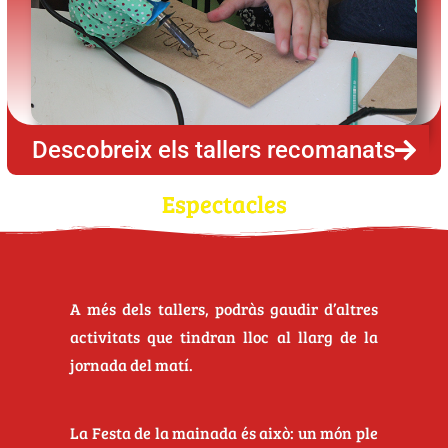
Descobreix els tallers recomanats
Espectacles​
A més dels tallers, podràs gaudir d’altres
activitats que tindran lloc al llarg de la
jornada del matí.
La Festa de la mainada és això: un món ple