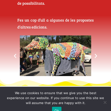
de possibilitats.
Fes un cop d’ull a algunes de les propostes
d’altres edicions.
Segueix-nos!
We use cookies to ensure that we give you the best
experience on our website. If you continue to use this site we
F
I
T
will assume that you are happy with it.
a
n
i
c
s
k
e
t
t
Ok